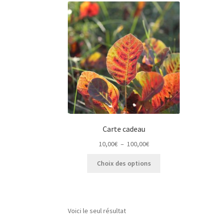
Carte cadeau
Plage
10,00
€
–
100,00
€
de
Ce
Choix des options
prix :
produit
10,00€
a
à
plusieurs
100,00€
variations.
Voici le seul résultat
Les