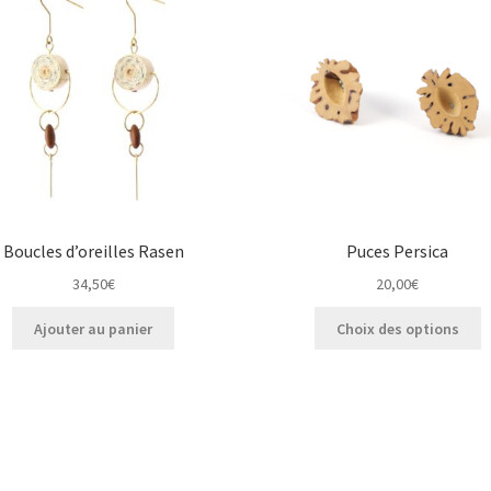
Boucles d’oreilles Rasen
Puces Persica
34,50
€
20,00
€
C
Ajouter au panier
Choix des options
p
a
p
v
L
o
p