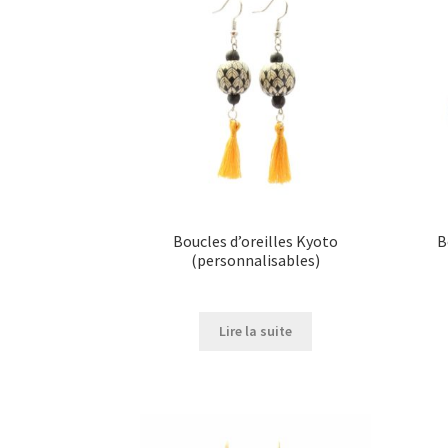
options
peuvent
être
choisies
sur
la
page
du
produit
Boucles d’oreilles Kyoto
B
(personnalisables)
Lire la suite