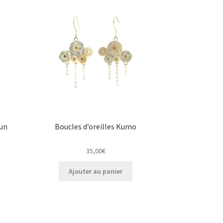
Les
options
peuvent
être
choisies
sur
la
page
du
produit
Sun
Boucles d’oreilles Kumo
35,00
€
Ajouter au panier