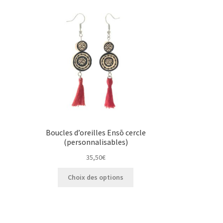
Boucles d’oreilles Ensō cercle
(personnalisables)
35,50
€
Ce
Choix des options
produit
a
plusieurs
variations.