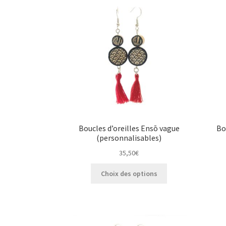
Boucles d’oreilles Ensō vague
Bo
(personnalisables)
35,50
€
Ce
Choix des options
produit
a
plusieurs
variations.
Les