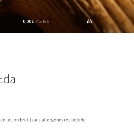
0,00
€
0 article
 Eda
en laiton brut (sans allergènes) et bois de