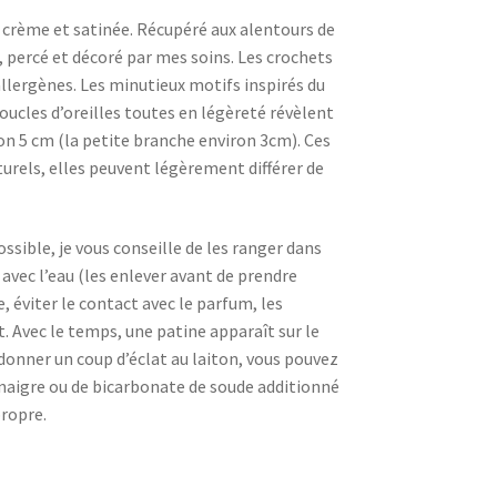
ur crème et satinée. Récupéré aux alentours de
é, percé et décoré par mes soins. Les crochets
llergènes. Les minutieux motifs inspirés du
boucles d’oreilles toutes en légèreté révèlent
ron 5 cm (la petite branche environ 3cm). Ces
turels, elles peuvent légèrement différer de
ssible, je vous conseille de les ranger dans
t avec l’eau (les enlever avant de prendre
, éviter le contact avec le parfum, les
rt. Avec le temps, une patine apparaît sur le
edonner un coup d’éclat au laiton, vous pouvez
inaigre ou de bicarbonate de soude additionné
propre.