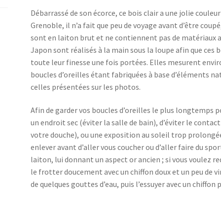
Débarrassé de son écorce, ce bois clair a une jolie coule
Grenoble, il n’a fait que peu de voyage avant d’être coup
sont en laiton brut et ne contiennent pas de matériaux a
Japon sont réalisés à la main sous la loupe afin que ces 
toute leur finesse une fois portées. Elles mesurent envi
boucles d’oreilles étant fabriquées à base d’éléments na
celles présentées sur les photos.
Afin de garder vos boucles d’oreilles le plus longtemps po
un endroit sec (éviter la salle de bain), d’éviter le contac
votre douche), ou une exposition au soleil trop prolongée
enlever avant d’aller vous coucher ou d’aller faire du spo
laiton, lui donnant un aspect or ancien ; si vous voulez r
le frotter doucement avec un chiffon doux et un peu de v
de quelques gouttes d’eau, puis l’essuyer avec un chiffon 