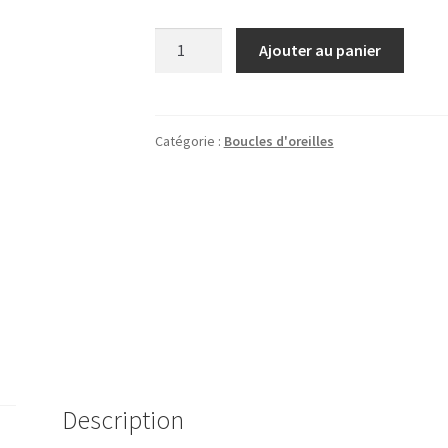
quantité
Ajouter au panier
de
Boucles
d'oreilles
Eda
Catégorie :
Boucles d'oreilles
Description