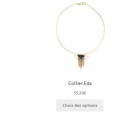
Collier Eda
55,50
€
Ce
Choix des options
produit
a
plusieurs
variations.
Les