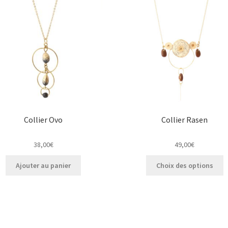
options
peuvent
être
choisies
sur
la
page
du
produit
Collier Ovo
Collier Rasen
38,00
€
49,00
€
C
Ajouter au panier
Choix des options
p
a
p
v
L
o