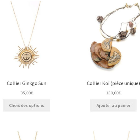
Collier Ginkgo Sun
Collier Koï (pièce unique)
35,00
€
180,00
€
Ce
Choix des options
Ajouter au panier
produit
a
plusieurs
variations.
Les