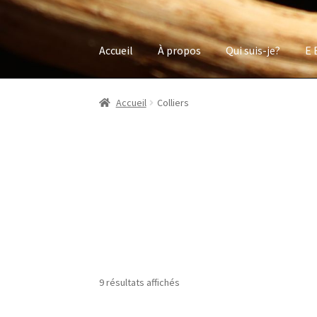
Accueil
À propos
Qui suis-je?
E 
Accueil
Colliers
9 résultats affichés