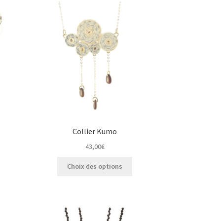
Collier Kumo
43,00
€
Ce
Choix des options
produit
a
plusieurs
variations.
Les