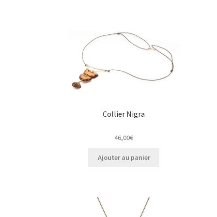
options
peuvent
être
choisies
sur
la
page
du
produit
Collier Nigra
46,00
€
Ajouter au panier