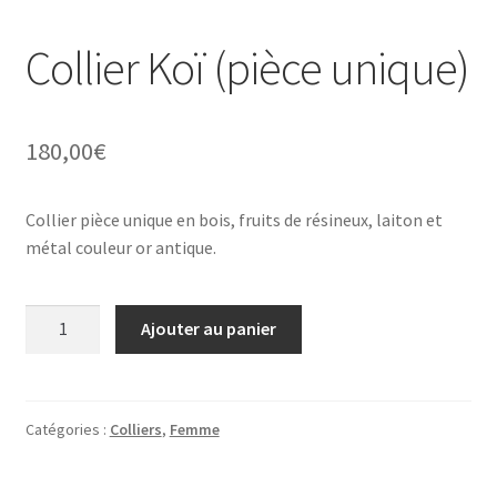
Collier Koï (pièce unique)
180,00
€
Collier pièce unique en bois, fruits de résineux, laiton et
métal couleur or antique.
quantité
Ajouter au panier
de
Collier
Koï
(pièce
Catégories :
Colliers
,
Femme
unique)