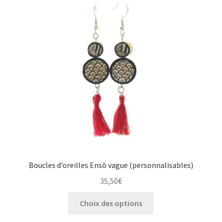
Boucles d’oreilles Ensō vague (personnalisables)
35,50
€
Ce
Choix des options
produit