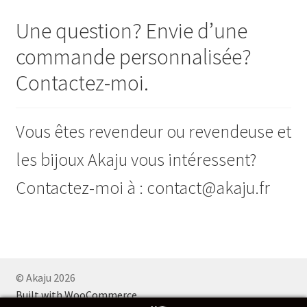
Ouvrir
E Boutique
Une question? Envie d’une
le
commande personnalisée?
menu
Points de vente
enfant
Contactez-moi.
Événements
Vous êtes revendeur ou revendeuse et
Contact
les bijoux Akaju vous intéressent?
Contactez-moi à : contact@akaju.fr
© Akaju 2026
Built with WooCommerce
.