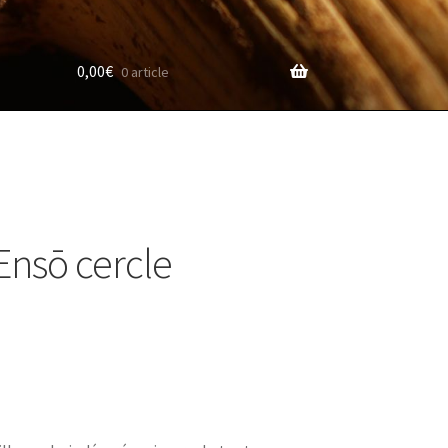
0,00
€
0 article
 Ensō cercle