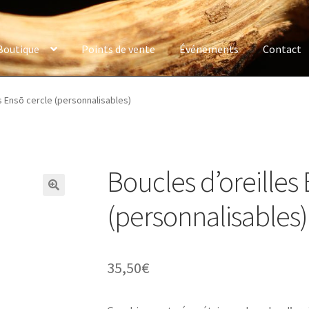
Boutique
Points de vente
Événements
Contact
s Ensō cercle (personnalisables)
Boucles d’oreilles
(personnalisables)
35,50
€