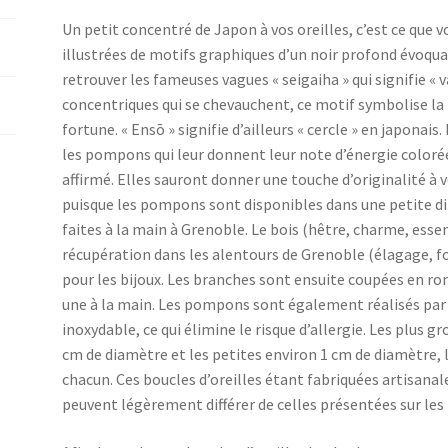
Un petit concentré de Japon à vos oreilles, c’est ce que 
illustrées de motifs graphiques d’un noir profond évoqua
retrouver les fameuses vagues « seigaiha » qui signifie « 
concentriques qui se chevauchent, ce motif symbolise la 
fortune. « Ensō » signifie d’ailleurs « cercle » en japonai
les pompons qui leur donnent leur note d’énergie colorée
affirmé. Elles sauront donner une touche d’originalité à 
puisque les pompons sont disponibles dans une petite di
faites à la main à Grenoble. Le bois (hêtre, charme, essen
récupération dans les alentours de Grenoble (élagage, f
pour les bijoux. Les branches sont ensuite coupées en ro
une à la main. Les pompons sont également réalisés par 
inoxydable, ce qui élimine le risque d’allergie. Les plus 
cm de diamètre et les petites environ 1 cm de diamètre
chacun. Ces boucles d’oreilles étant fabriquées artisana
peuvent légèrement différer de celles présentées sur les