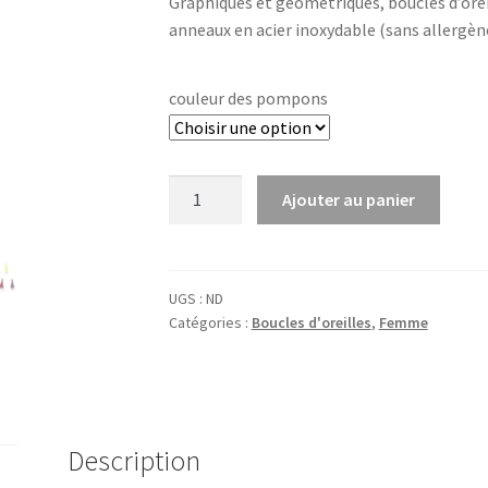
Graphiques et géométriques, boucles d’orei
anneaux en acier inoxydable (sans allergèn
couleur des pompons
quantité
Ajouter au panier
de
Boucles
d'oreilles
Ensō
UGS :
ND
Catégories :
Boucles d'oreilles
,
Femme
cercle
(personnalisables)
Description