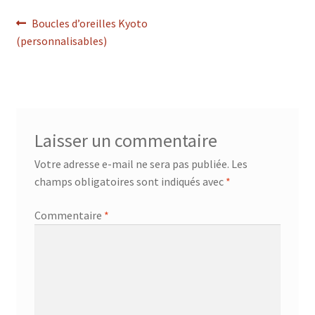
Navigation
Article
Boucles d’oreilles Kyoto
précédent :
(personnalisables)
de
l’article
Laisser un commentaire
Votre adresse e-mail ne sera pas publiée.
Les
champs obligatoires sont indiqués avec
*
Commentaire
*