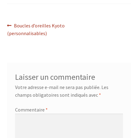
Navigation
Article
Boucles d’oreilles Kyoto
précédent :
(personnalisables)
de
l’article
Laisser un commentaire
Votre adresse e-mail ne sera pas publiée.
Les
champs obligatoires sont indiqués avec
*
Commentaire
*