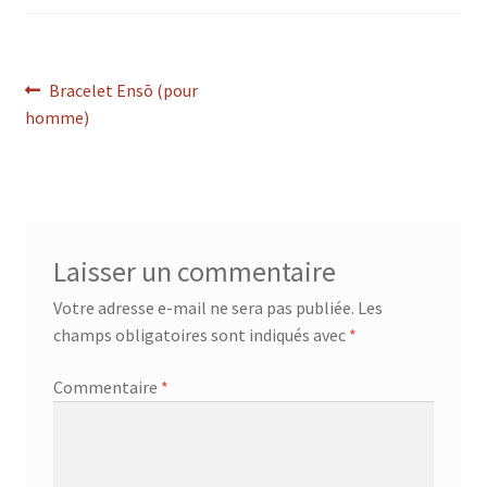
Navigation
Article
Bracelet Ensō (pour
précédent :
homme)
de
l’article
Laisser un commentaire
Votre adresse e-mail ne sera pas publiée.
Les
champs obligatoires sont indiqués avec
*
Commentaire
*