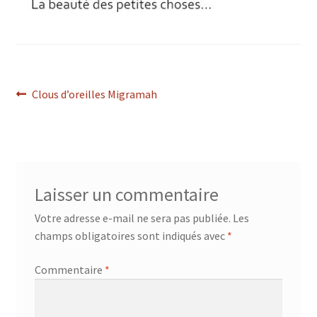
Navigation
Article
Clous d’oreilles Migramah
précédent :
de
l’article
Laisser un commentaire
Votre adresse e-mail ne sera pas publiée.
Les
champs obligatoires sont indiqués avec
*
Commentaire
*