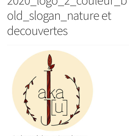
Ouvrir
E Boutique
old_slogan_nature et
le
menu
decouvertes
Points de vente
enfant
Événements
Contact