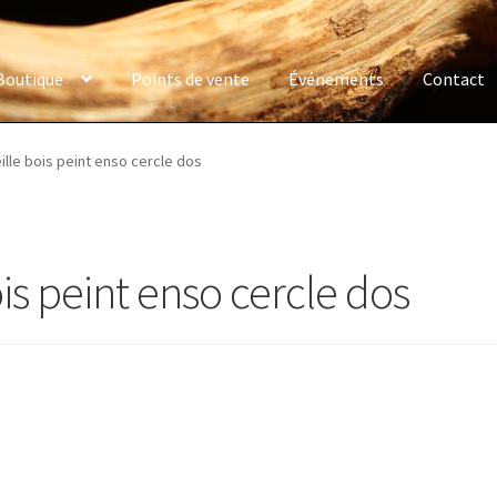
Boutique
Points de vente
Événements
Contact
ille bois peint enso cercle dos
is peint enso cercle dos