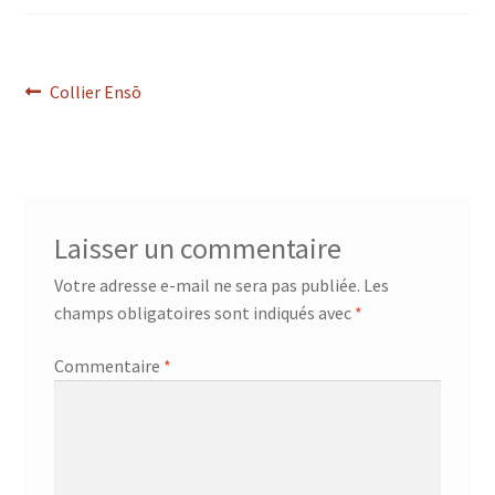
Navigation
Article
Collier Ensō
précédent :
de
l’article
Laisser un commentaire
Votre adresse e-mail ne sera pas publiée.
Les
champs obligatoires sont indiqués avec
*
Commentaire
*