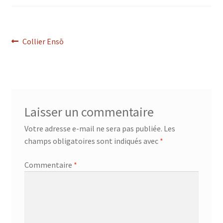
Navigation
Article
Collier Ensō
précédent :
de
l’article
Laisser un commentaire
Votre adresse e-mail ne sera pas publiée.
Les
champs obligatoires sont indiqués avec
*
Commentaire
*