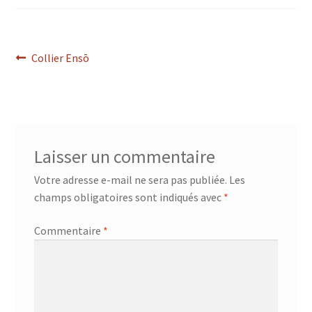
Navigation
Article
Collier Ensō
précédent :
de
l’article
Laisser un commentaire
Votre adresse e-mail ne sera pas publiée.
Les
champs obligatoires sont indiqués avec
*
Commentaire
*