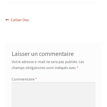
Navigation
Article
Collier Ovo
précédent :
de
l’article
Laisser un commentaire
Votre adresse e-mail ne sera pas publiée.
Les
champs obligatoires sont indiqués avec
*
Commentaire
*