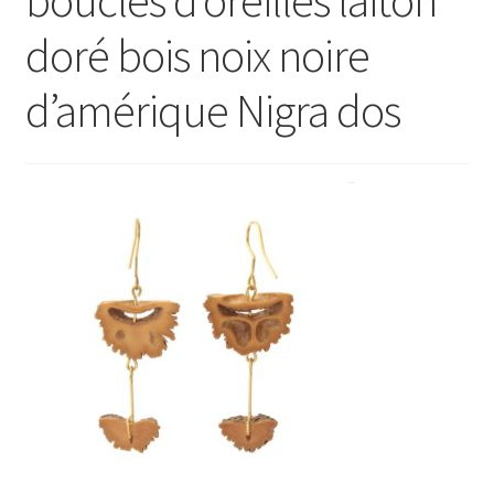
Ouvrir
E Boutique
doré bois noix noire
le
menu
d’amérique Nigra dos
Points de vente
enfant
Événements
Contact