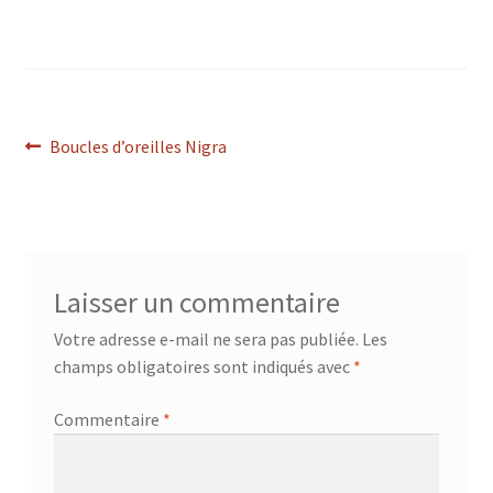
Navigation
Article
Boucles d’oreilles Nigra
précédent :
de
l’article
Laisser un commentaire
Votre adresse e-mail ne sera pas publiée.
Les
champs obligatoires sont indiqués avec
*
Commentaire
*