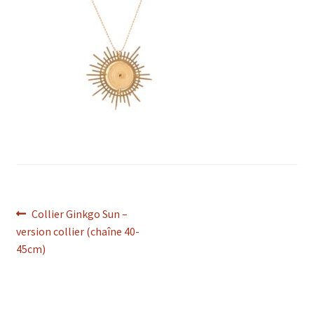
Navigation
Article
Collier Ginkgo Sun –
précédent :
version collier (chaîne 40-
de
45cm)
l’article