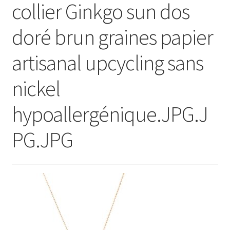
collier Ginkgo sun dos
Ouvrir
E Boutique
le
doré brun graines papier
menu
Points de vente
enfant
artisanal upcycling sans
Événements
nickel
Contact
hypoallergénique.JPG.J
PG.JPG