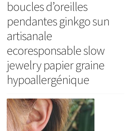
boucles d’oreilles
Ouvrir
E Boutique
le
pendantes ginkgo sun
menu
Points de vente
enfant
artisanale
Événements
ecoresponsable slow
Contact
jewelry papier graine
hypoallergénique