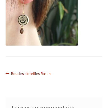
Navigation
Article
Boucles d’oreilles Rasen
précédent :
de
l’article
Laisser un commentaire