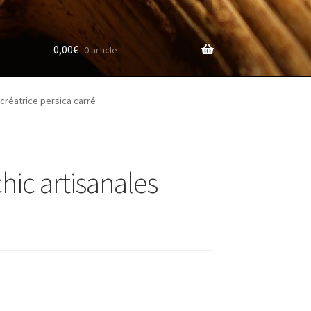
0,00
€
0 article
 créatrice persica carré
hic artisanales