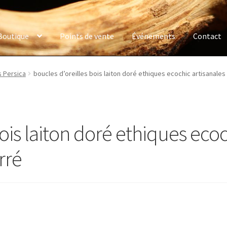
Boutique
Points de vente
Événements
Contact
s Persica
boucles d’oreilles bois laiton doré ethiques ecochic artisanales
ois laiton doré ethiques ecoc
rré