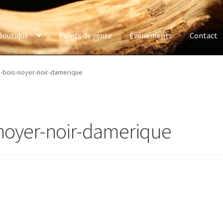
Boutique
Points de vente
Événements
Contact
a-bois-noyer-noir-damerique
-noyer-noir-damerique