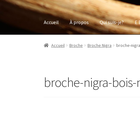
Accueil
À propos
Qui suis-je?
E 
Accueil
Broche
Broche Nigra
broche-nigr
broche-nigra-bois