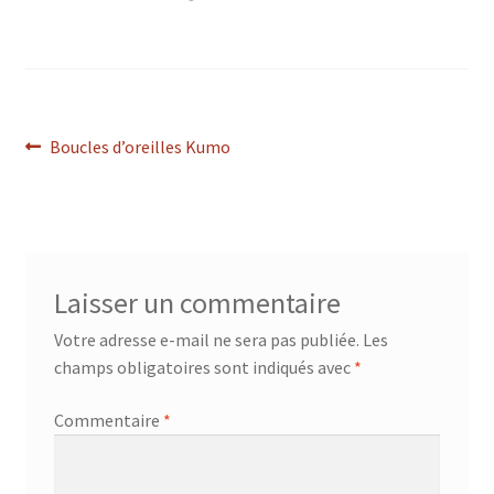
Navigation
Article
Boucles d’oreilles Kumo
précédent :
de
l’article
Laisser un commentaire
Votre adresse e-mail ne sera pas publiée.
Les
champs obligatoires sont indiqués avec
*
Commentaire
*