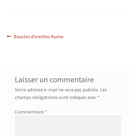
Navigation
Article
Boucles d’oreilles Kumo
précédent :
de
l’article
Laisser un commentaire
Votre adresse e-mail ne sera pas publiée.
Les
champs obligatoires sont indiqués avec
*
Commentaire
*