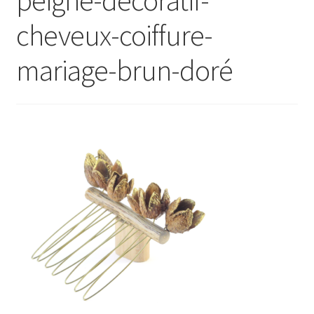
Ouvrir
E Boutique
cheveux-coiffure-
le
menu
mariage-brun-doré
Points de vente
enfant
Événements
Contact