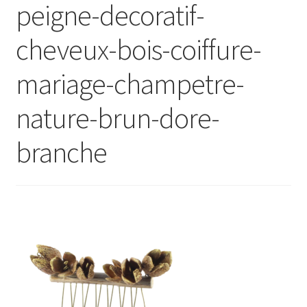
peigne-decoratif-
Ouvrir
E Boutique
le
cheveux-bois-coiffure-
menu
Points de vente
enfant
mariage-champetre-
Événements
nature-brun-dore-
Contact
branche