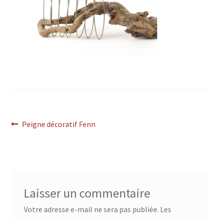
Navigation
Article
Peigne décoratif Fenn
précédent :
de
l’article
Laisser un commentaire
Votre adresse e-mail ne sera pas publiée.
Les