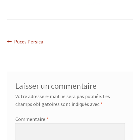
Navigation
Article
Puces Persica
précédent :
de
l’article
Laisser un commentaire
Votre adresse e-mail ne sera pas publiée.
Les
champs obligatoires sont indiqués avec
*
Commentaire
*