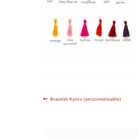
Navigation
Article
Bracelet Kyoto (personnalisable)
précédent :
de
l’article