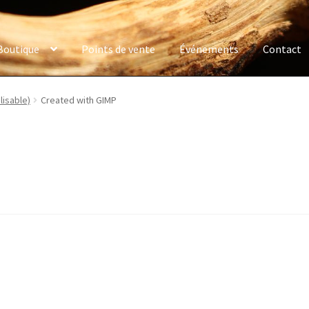
Boutique
Points de vente
Événements
Contact
lisable)
Created with GIMP