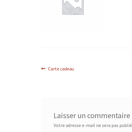
Navigation
Article
Carte cadeau
précédent :
de
l’article
Laisser un commentaire
Votre adresse e-mail ne sera pas publié