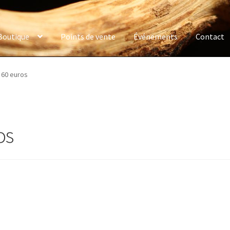
Boutique
Points de vente
Événements
Contact
 60 euros
os