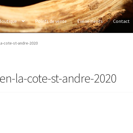
Boutique
Points de vente
Événements
Contact
-la-cote-st-andre-2020
een-la-cote-st-andre-2020